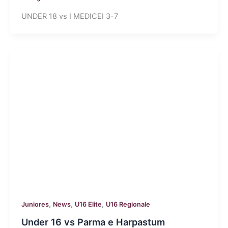
UNDER 18 vs I MEDICEI 3-7
,
,
,
Juniores
News
U16 Elite
U16 Regionale
Under 16 vs Parma e Harpastum