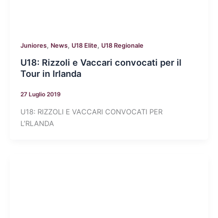
,
,
,
Juniores
News
U18 Elite
U18 Regionale
U18: Rizzoli e Vaccari convocati per il
Tour in Irlanda
27 Luglio 2019
U18: RIZZOLI E VACCARI CONVOCATI PER
L’RLANDA