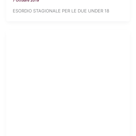
7 Ottobre 2019
ESORDIO STAGIONALE PER LE DUE UNDER 18