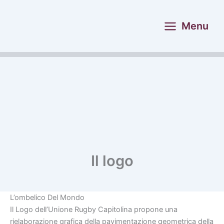
Vai
al
Menu
contenuto
Il logo
L’ombelico Del Mondo
Il Logo dell’Unione Rugby Capitolina propone una
rielaborazione grafica della pavimentazione geometrica della