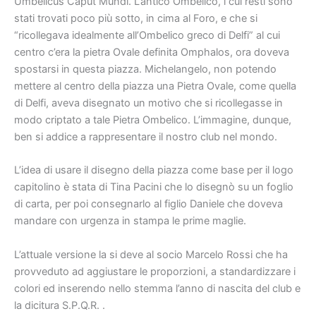
Umbelicus Caput Mundi. L’antico Ombelico, i cui resti sono
stati trovati poco più sotto, in cima al Foro, e che si
“ricollegava idealmente all’Ombelico greco di Delfi” al cui
centro c’era la pietra Ovale definita Omphalos, ora doveva
spostarsi in questa piazza. Michelangelo, non potendo
mettere al centro della piazza una Pietra Ovale, come quella
di Delfi, aveva disegnato un motivo che si ricollegasse in
modo criptato a tale Pietra Ombelico. L’immagine, dunque,
ben si addice a rappresentare il nostro club nel mondo.
L’idea di usare il disegno della piazza come base per il logo
capitolino è stata di Tina Pacini che lo disegnò su un foglio
di carta, per poi consegnarlo al figlio Daniele che doveva
mandare con urgenza in stampa le prime maglie.
L’attuale versione la si deve al socio Marcelo Rossi che ha
provveduto ad aggiustare le proporzioni, a standardizzare i
colori ed inserendo nello stemma l’anno di nascita del club e
la dicitura S.P.Q.R. .