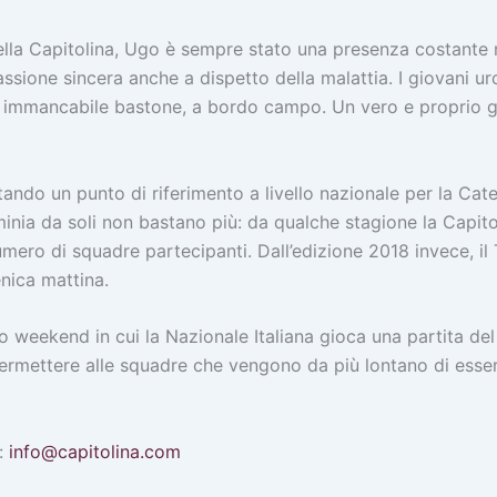
la Capitolina, Ugo è sempre stato una presenza costante nell
sione sincera anche a dispetto della malattia. I giovani urc
o immancabile bastone, a bordo campo. Un vero e proprio gi
tando un punto di riferimento a livello nazionale per la Ca
minia da soli non bastano più: da qualche stagione la Capitol
mero di squadre partecipanti. Dall’edizione 2018 invece, il 
enica mattina.
o weekend in cui la Nazionale Italiana gioca una partita del
 permettere alle squadre che vengono da più lontano di esse
i:
info@capitolina.com