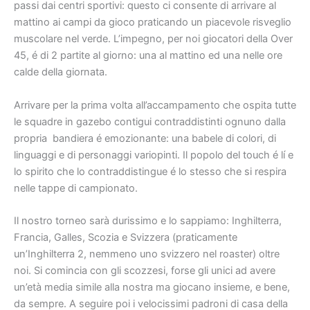
passi dai centri sportivi: questo ci consente di arrivare al
mattino ai campi da gioco praticando un piacevole risveglio
muscolare nel verde. L’impegno, per noi giocatori della Over
45, é di 2 partite al giorno: una al mattino ed una nelle ore
calde della giornata.
Arrivare per la prima volta all’accampamento che ospita tutte
le squadre in gazebo contigui contraddistinti ognuno dalla
propria bandiera é emozionante: una babele di colori, di
linguaggi e di personaggi variopinti. Il popolo del touch é lí e
lo spirito che lo contraddistingue é lo stesso che si respira
nelle tappe di campionato.
Il nostro torneo sarà durissimo e lo sappiamo: Inghilterra,
Francia, Galles, Scozia e Svizzera (praticamente
un’Inghilterra 2, nemmeno uno svizzero nel roaster) oltre
noi. Si comincia con gli scozzesi, forse gli unici ad avere
un’età media simile alla nostra ma giocano insieme, e bene,
da sempre. A seguire poi i velocissimi padroni di casa della