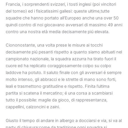
Francia, i sorprendenti svizzeri, i tosti inglesi (poi vincitori
del torneo) ed i fisicatissimi gallesi: queste ultime,tutte
squadre che hanno portato all’Europeo anche una over 50
quindi contro di noi giocavano avversari di massimo 49 anni
contro una nostra età media decisamente piú elevata.
Ciononostante, una volta prese le misure ai tocchi
decisamente piú pesanti rispetto a quanto siamo abituati nel
campionato nazionale, la squadra azzurra ha tirato fuori il
cuore ed ha replicato coraggiosamente colpo su colpo
laddove ha potuto. Il saluto finale con gli avversari é sempre
molto intenso, gli abbracci e le strette di mano sono forti,
leali e trasmettono gratitudine e rispetto. Finita l’ultima
partita si scatena il mercatino; é una corsa a scambiarsi
tutto il possibile: maglie da gioco, di rappresentanza,
cappellini, calzoncini e zaini.
Giusto il tempo di andare in albergo a docciarsi e via, si va al
party di chiusura:come da tradizione ogni squadra si