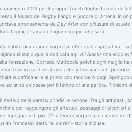
ruppamento 2019 per il gruppo Touch Rugby Toccati della Cap
resso il Museo del Rugby Fango e Sudore di Artena. In un p
nunciava erroneamente da
Day After
con chiusura di scuole 
onti Lepini, affamati ed ignari su quel che sarà.
vela subito una grande sorpresa, oltre ogni aspettativa. Tan
religioso silenzio quella dedicata agli
All Blacks
che espone fr
ella fondazione, Corrado Mattoccia poiché ogni maglia ha u
ome fossero cartine stradali che intrecciano vie, percorsi, f
artheid sudafricano e al primo capitano nero degli Springbo
iva ad unire un paese per il tempo di una partita. Richiami st
l motivo della serata: brindisi e cenone. Tra gli antipasti, 
nchine per raggiungere gli affettati, passaggi di bicchieri 
eve impegnarsi di più. C’è ulteriore sorpresa, un momento da
tian Francesio detto “el sordo”– storie incluse.