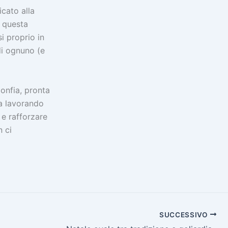
icato alla
i questa
i proprio in
 di ognuno (e
onfia, pronta
Ma lavorando
 e rafforzare
n ci
SUCCESSIVO