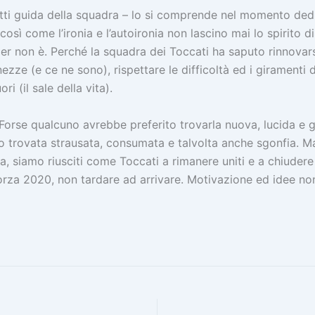
motti guida della squadra – lo si comprende nel momento ded
osì come l’ironia e l’autoironia non lascino mai lo spirito d
er non è. Perché la squadra dei Toccati ha saputo rinnovars
ranezze (e ce ne sono), rispettare le difficoltà ed i giramenti
i (il sale della vita).
Forse qualcuno avrebbe preferito trovarla nuova, lucida e g
o trovata strausata, consumata e talvolta anche sgonfia. 
 siamo riusciti come Toccati a rimanere uniti e a chiudere
Forza 2020, non tardare ad arrivare. Motivazione ed idee no