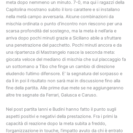
meta dopo nemmeno un minuto. 7-0, ma qui i ragazzi della
Capitolina mostrano subito il loro carattere e si installano
nella metà campo avversaria. Alcune combinazioni da
mischia ordinata o punto d’incontro non riescono per una
scarsa profondità del sostegno, ma la meta è nell’aria e
arriva dopo pochi minuti grazie a Siciliano abile a sfruttare
una penetrazione del pacchetto. Pochi minuti ancora e da
una ripartenza di Mastrangelo nasce la seconda meta:
giocata veloce del mediano di mischia che sul placcaggio fa
un sottomano a Tibo che finge un cambio di direzione
eludendo l’ultimo difensore. E’ la segnatura del sorpasso e
da lì in poi il risultato non sarà mai in discussione fino alla
fine della partita. Alle prime due mete se ne aggiungeranno
altre tre segnate da Ferrari, Galusca e Caruso.
Nel post partita Ianni e Budini hanno fatto il punto sugli
aspetti positivi e negativi della prestazione. Fra i primi la
capacità di reazione dopo la meta subita a freddo,
l’organizzazione in touche, l’impatto avuto da chi è entrato