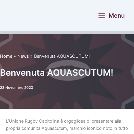
Vai
al
Menu
contenuto
Home
News
Benvenuta AQUASCUTUM!
Benvenuta AQUASCUTUM!
28 Novembre 2023
L’Unione Rugby Capitolina è orgogliosa di presentare alla
propria comunità Aquascutum, marchio iconico noto in tutto